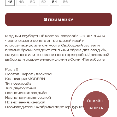
46
48
50
52
54
56
В примерку
Модный двубортный костюм-оверсайз OSTAP BLACK
черного цвета сочетает трендовый крой и
классическую элегантность. Свободный силуэт и
прямые брюки создают стильный образ для свадьбы,
выпускного или повседневного гардероба. Идеальный
выбор для современных мужчин в Санкт-Петербурге.
Рост: 6
Состав: шерсть, вискоза
Коллекция: MODERN
Тип: оверсайз
Тип: двубортный
Назначения: свадьба
Назначения: выпускной
Онлайн-
Назначения: кэжуал
Производитель: Фабрика партнер Турция
запись